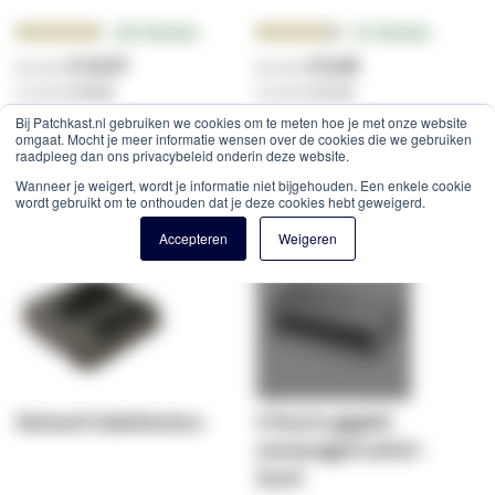
Beoordeling:
Beoordeling:
144
Reviews
26
Reviews
95.2847%
90.6923%
€ 13,57
€ 9,38
€ 16,42
€ 11,35
Bij Patchkast.nl gebruiken we cookies om te meten hoe je met onze website
omgaat. Mocht je meer informatie wensen over de cookies die we gebruiken
Winkelwagen
Winkelwagen
raadpleeg dan ons privacybeleid onderin deze website.
Wanneer je weigert, wordt je informatie niet bijgehouden. Een enkele cookie
Offerte
Offerte
wordt gebruikt om te onthouden dat je deze cookies hebt geweigerd.
Accepteren
Weigeren
Netwerk Kabeltesters
5 Poorts gigabit
unmanaged switch -
Zyxel